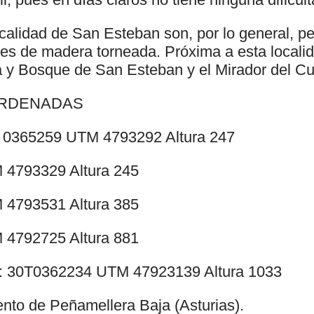
ocalidad de San Esteban son, por lo general, p
ores de madera torneada. Próxima a esta locali
a y Bosque de San Esteban y el Mirador del C
ORDENADAS
 0365259 UTM 4793292 Altura 247
4793329 Altura 245
4793531 Altura 385
4792725 Altura 881
n: 30T0362234 UTM 47923139 Altura 1033
nto de Peñamellera Baja (Asturias).