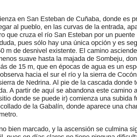
enza en San Esteban de Cuñaba, donde es pre
egar al pueblo, en las curvas de la entrada, a
o que cruza el río San Esteban por un puente 
duda, pues sólo hay una única opción y es segui
50 m de desnivel existente. El camino asciend
enos suave hasta la majada de Sombeju, dond
ás de 15 m, que en épocas de agua es un esp
observa hacia el sur el río y la sierra de Cocón
sierra de Nedrina. Al pie de la cascada donde t
da. A partir de aquí se abandona este camino a
 sitio donde se puede ir) comienza una subida 
collado de la Gabalín, donde aparece una char
metro.
no bien marcado, y la ascensión se culmina sig
l, pues en días claros no tiene ninguna dificult