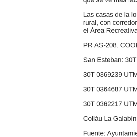
Las casas de la l
rural, con corred
el Área Recreativ
PR AS-208: CO
San Esteban: 30T
30T 0369239 UTM 
30T 0364687 UTM 
30T 0362217 UTM 
Colláu La Galabí
Fuente: Ayuntamie