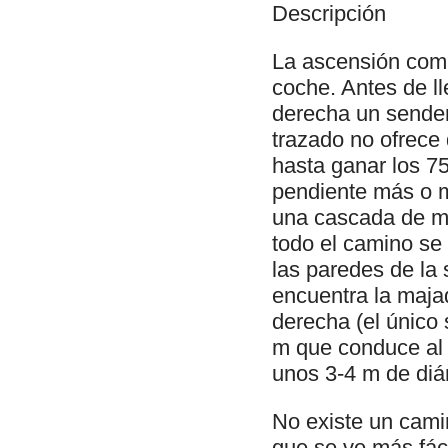
Descripción
La ascensión comi
coche. Antes de ll
derecha un sender
trazado no ofrece 
hasta ganar los 7
pendiente más o m
una cascada de m
todo el camino se 
las paredes de la 
encuentra la maja
derecha (el único
m que conduce al 
unos 3-4 m de diá
No existe un cami
que se ve más fáci