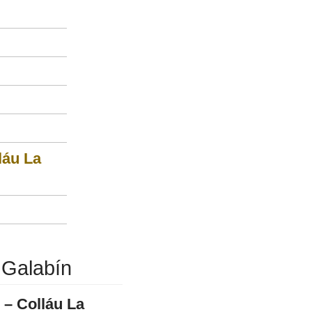
láu La
 Galabín
 – Colláu La