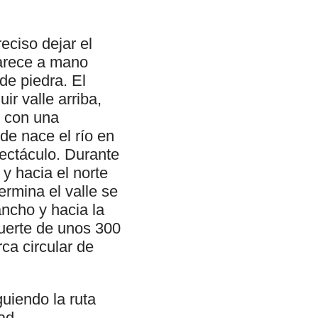
ciso dejar el
parece a mano
de piedra. El
r valle arriba,
e con una
e nace el río en
ectáculo. Durante
 y hacia el norte
ermina el valle se
ncho y hacia la
fuerte de unos 300
ca circular de
uiendo la ruta
ad.