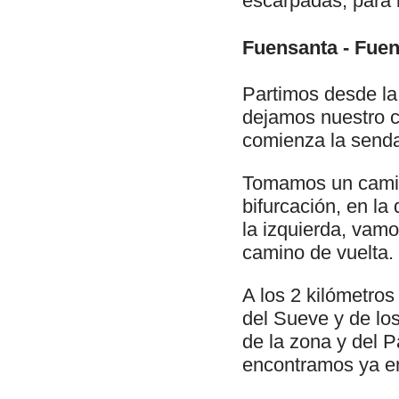
escarpadas, para 
Fuensanta - Fue
Partimos desde l
dejamos nuestro c
comienza la senda
Tomamos un camin
bifurcación, en la
la izquierda, vamo
camino de vuelta.
A los 2 kilómetros
del Sueve y de lo
de la zona y del 
encontramos ya e