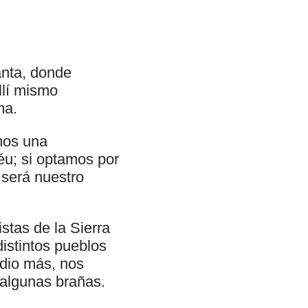
nta, donde
llí mismo
ma.
mos una
éu; si optamos por
 será nuestro
istas de la Sierra
istintos pueblos
edio más, nos
algunas brañas.