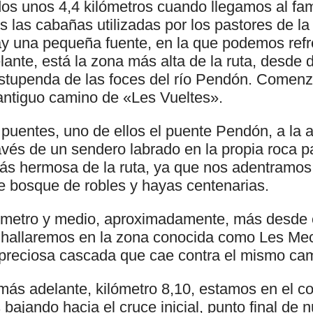
os unos 4,4 kilómetros cuando llegamos al f
 las cabañas utilizadas por los pastores de la
y una pequeña fuente, en la que podemos ref
lante, está la zona más alta de la ruta, desd
stupenda de las foces del río Pendón. Comen
 antiguo camino de «Les Vueltes».
 puentes, uno de ellos el puente Pendón, a la a
és de un sendero labrado en la propia roca par
más hermosa de la ruta, ya que nos adentramos
e bosque de robles y hayas centenarias.
metro y medio, aproximadamente, más desde el
s hallaremos en la zona conocida como Les Me
preciosa cascada que cae contra el mismo ca
ás adelante, kilómetro 8,10, estamos en el co
ajando hacia el cruce inicial, punto final de n