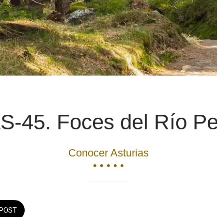
S-45. Foces del Río P
Conocer Asturias
• • • • •
POST