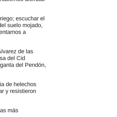
ariego; escuchar el
del suelo mojado,
sentarnos a
Álvarez de las
sa del Cid
arganta del Pendón,
cia de helechos
r y resistieron
eras más