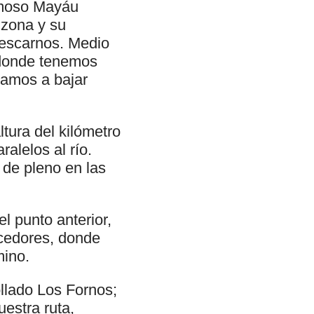
amoso Mayáu
 zona y su
rescarnos. Medio
e donde tenemos
zamos a bajar
ltura del kilómetro
alelos al río.
 de pleno en las
 punto anterior,
cedores, donde
mino.
llado Los Fornos;
uestra ruta,