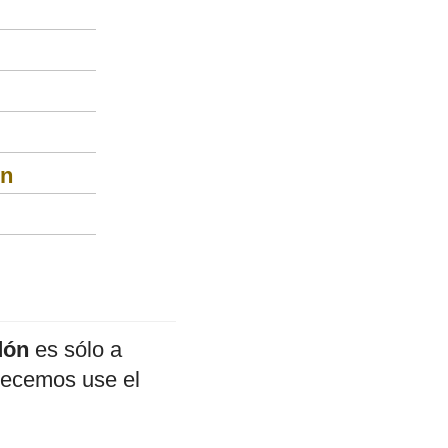
ón
dón
es sólo a
adecemos use el