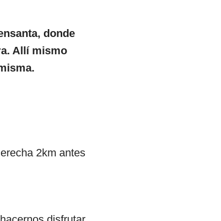
ensanta, donde
a. Allí mismo
 misma.
 derecha 2km antes
 hacernos disfrutar