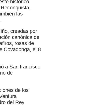
este histórico
a Reconquista,
ambién las
.
iño, creadas por
ación canónica de
afiros, rosas de
 de Covadonga, el 8
ció a San francisco
rio de
iones de los
 Ventura
dro del Rey