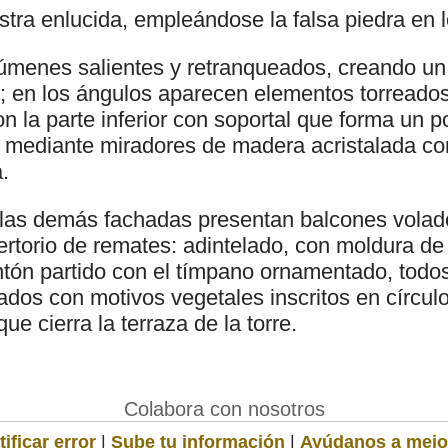
tra enlucida, empleándose la falsa piedra en 
úmenes salientes y retranqueados, creando u
o; en los ángulos aparecen elementos torreados
on la parte inferior con soportal que forma un 
n mediante miradores de madera acristalada c
.
y las demás fachadas presentan balcones vola
rtorio de remates: adintelado, con moldura de 
ontón partido con el tímpano ornamentado, todos
dos con motivos vegetales inscritos en círculo
ue cierra la terraza de la torre.
Colabora con nosotros
ificar error
|
Sube tu información
|
Ayúdanos a mejo