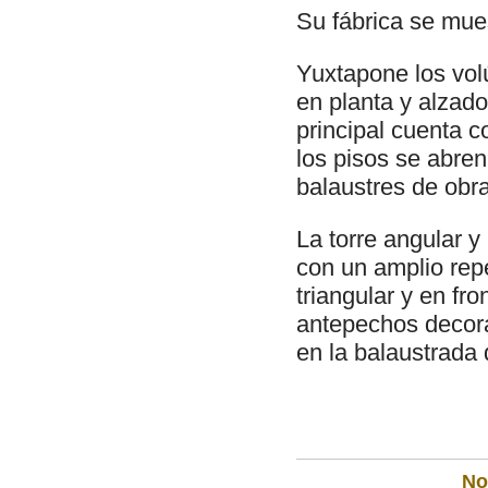
Su fábrica se mues
Yuxtapone los vol
en planta y alzad
principal cuenta c
los pisos se abre
balaustres de obra
La torre angular 
con un amplio repe
triangular y en fr
antepechos decora
en la balaustrada q
Not