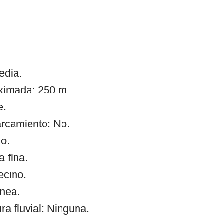
edia.
oximada: 250 m
e.
arcamiento: No.
o.
a fina.
ecino.
ínea.
 fluvial: Ninguna.