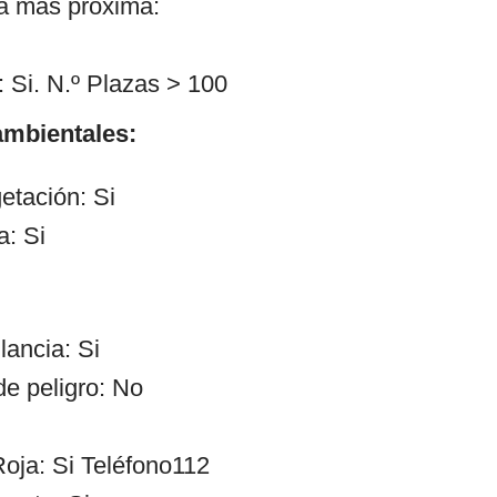
ía más próxima:
 Si. N.º Plazas > 100
mbientales:
etación: Si
a: Si
lancia: Si
de peligro: No
oja: Si Teléfono112