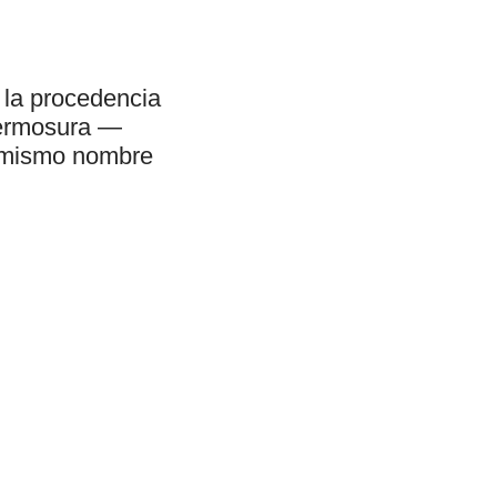
 la procedencia
hermosura —
l mismo nombre