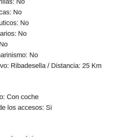
illas: No
cas: No
uticos: No
arios: No
 No
arinismo: No
ivo: Ribadesella / Distancia: 25 Km
so: Con coche
de los accesos: Si