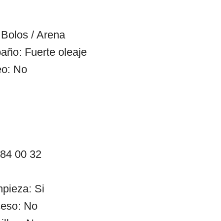
Bolos / Arena
año: Fuerte oleaje
eo: No
 84 00 32
mpieza: Si
ceso: No