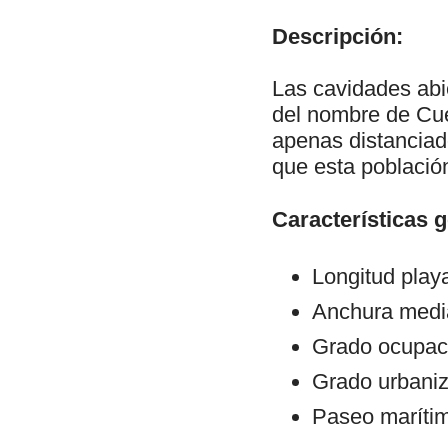
Descripción:
Las cavidades abie
del nombre de Cue
apenas distanciad
que esta població
Características 
Longitud play
Anchura medi
Grado ocupaci
Grado urbani
Paseo maríti