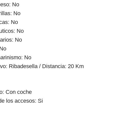
ceso: No
illas: No
cas: No
uticos: No
arios: No
 No
arinismo: No
ivo: Ribadesella / Distancia: 20 Km
so: Con coche
de los accesos: Si