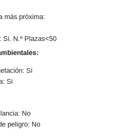
ía más próxima:
 Si. N.º Plazas<50
mbientales:
etación: Si
a: Si
ilancia: No
de peligro: No