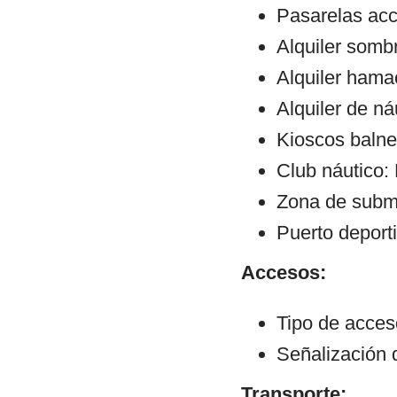
Pasarelas ac
Alquiler sombr
Alquiler hama
Alquiler de ná
Kioscos balne
Club náutico:
Zona de subm
Puerto deport
Accesos:
Tipo de acce
Señalización 
Transporte: