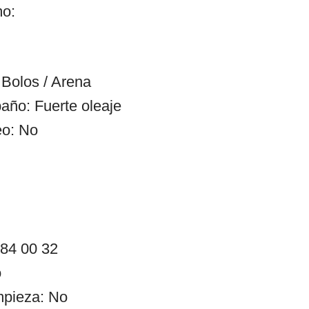
mo:
Bolos / Arena
año: Fuerte oleaje
eo: No
 84 00 32
o
impieza: No