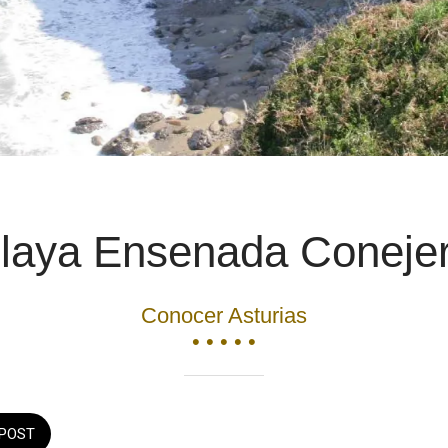
laya Ensenada Coneje
Conocer Asturias
• • • • •
POST