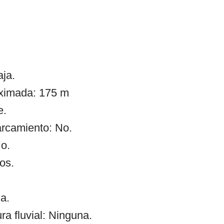
ja.
oximada: 175 m
e.
arcamiento: No.
o.
os.
a.
 fluvial: Ninguna.