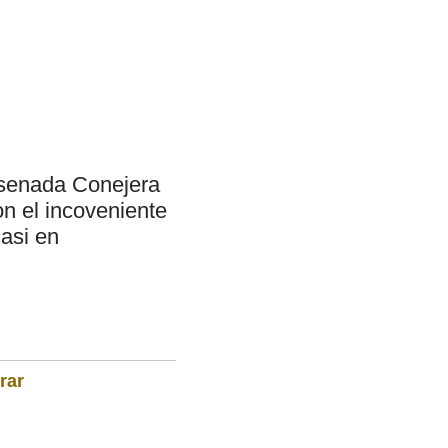
Ensenada Conejera
n el incoveniente
casi en
rar